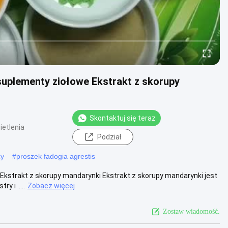
suplementy ziołowe Ekstrakt z skorupy
Skontaktuj się teraz
etlenia
Podział
zy
#
proszek fadogia agrestis
Ekstrakt z skorupy mandarynki Ekstrakt z skorupy mandarynki jest
 i .....
Zobacz więcej
Zostaw wiadomość.