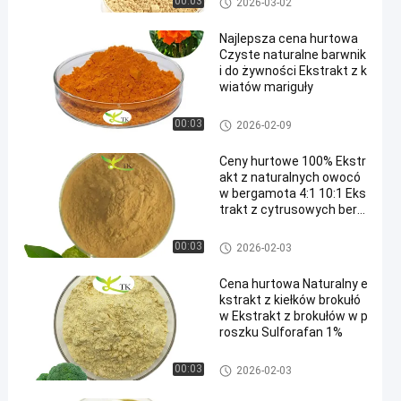
00:03
2026-03-02
Najlepsza cena hurtowa
Czyste naturalne barwnik
i do żywności Ekstrakt z k
wiatów mariguły
Ekstrakt roślinny w proszku
00:03
2026-02-09
Ceny hurtowe 100% Ekstr
akt z naturalnych owocó
w bergamota 4:1 10:1 Eks
trakt z cytrusowych berg
amota
Ekstrakt roślinny w proszku
00:03
2026-02-03
Cena hurtowa Naturalny e
kstrakt z kiełków brokułó
w Ekstrakt z brokułów w p
roszku Sulforafan 1%
Ekstrakt roślinny w proszku
00:03
2026-02-03