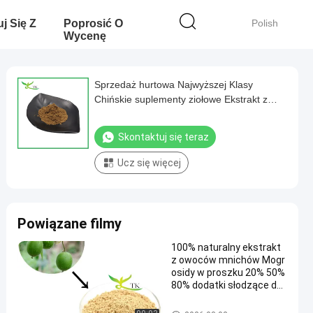
j Się Z
Poprosić O
Polish
Wycenę
Sprzedaż hurtowa Najwyższej Klasy
Chińskie suplementy ziołowe Ekstrakt z
skorupy mandarynki
Skontaktuj się teraz
Ucz się więcej
Powiązane filmy
100% naturalny ekstrakt
z owoców mnichów Mogr
osidy w proszku 20% 50%
80% dodatki słodzące do
żywności
Ekstrakt roślinny w proszku