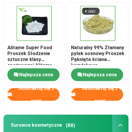
Ekstrakt z grzybów w proszku
proszek beta-glukanu
Alitame Super Food
Naturalny 99% Złamany
Proszek z owoców i warzyw
Proszek Słodzenie
pyłek sosnowy Proszek
sztuczne klasy
Pęknięta ściana
spożywczej Alitame
komórkowa
kurkumina w proszku
Najlepsza cena
Najlepsza cena
Skontaktuj się z
Skontaktuj się z
proszek witaminowy
nami
nami
Proszek aminokwasowy
Surowce kosmetyczne
(88)
Ekstrakt Rhodiola Rosea w proszku