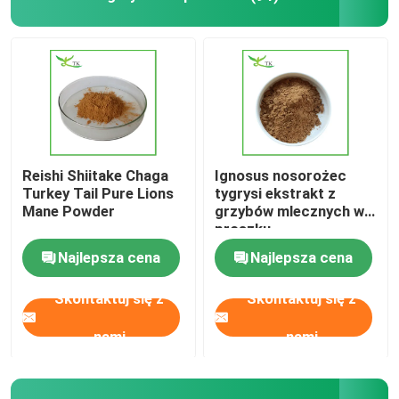
Reishi Shiitake Chaga
Ignosus nosorożec
Turkey Tail Pure Lions
tygrysi ekstrakt z
Mane Powder
grzybów mlecznych w
proszku
Najlepsza cena
Najlepsza cena
Skontaktuj się z
Skontaktuj się z
nami
nami