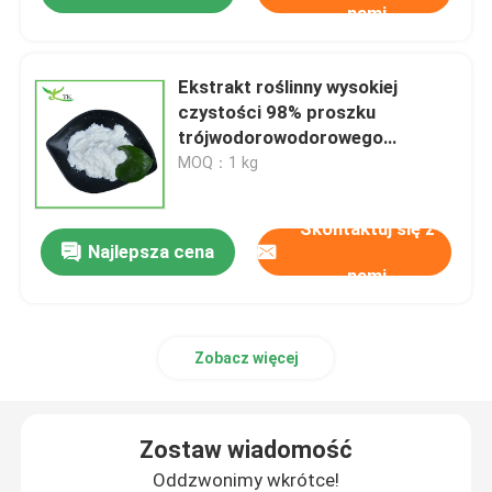
nami
Ekstrakt roślinny wysokiej
czystości 98% proszku
trójwodorowodorowego
spermidyny
MOQ：1 kg
Skontaktuj się z
Najlepsza cena
nami
Zobacz więcej
Zostaw wiadomość
Oddzwonimy wkrótce!