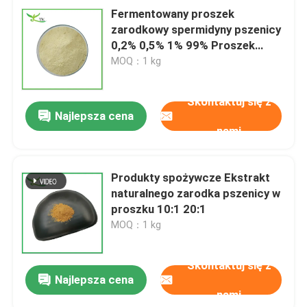
Fermentowany proszek
zarodkowy spermidyny pszenicy
0,2% 0,5% 1% 99% Proszek
spermidyny
MOQ：1 kg
Skontaktuj się z
Najlepsza cena
nami
Produkty spożywcze Ekstrakt
naturalnego zarodka pszenicy w
proszku 10:1 20:1
MOQ：1 kg
Skontaktuj się z
Najlepsza cena
nami