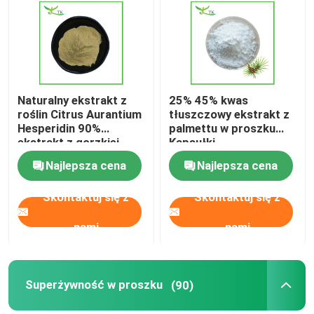
Wycieczka po fabryce
Kontrola jakości
Naturalny ekstrakt z
25% 45% kwas
roślin Citrus Aurantium
tłuszczowy ekstrakt z
Hesperidin 90%
palmettu w proszku
Skontaktuj się z nami
ekstrakt z gorzkiej
Kapsułki
pomarańczy
Najlepsza cena
Najlepsza cena
Poprosić o wycenę
Skontaktuj się z
Skontaktuj się z
Ekstrakt roślinny w proszku
nami
nami
Superżywność w proszku
Superżywność w proszku
(90)
Surowce kosmetyczne