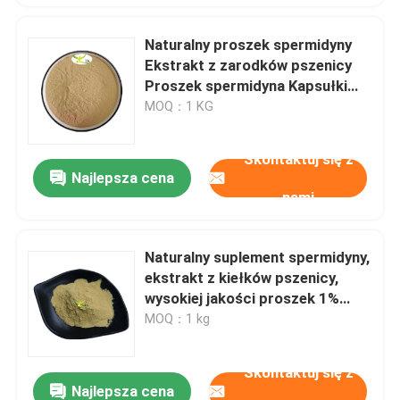
Naturalny proszek spermidyny
Ekstrakt z zarodków pszenicy
Proszek spermidyna Kapsułki
luzem
MOQ：1 KG
Skontaktuj się z
Najlepsza cena
nami
Naturalny suplement spermidyny,
ekstrakt z kiełków pszenicy,
wysokiej jakości proszek 1%
spermidyny
MOQ：1 kg
Skontaktuj się z
Najlepsza cena