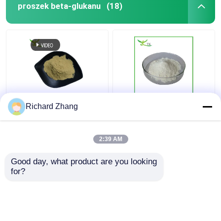
proszek beta-glukanu
(18)
Rozpuszczalny w
Żywność drożdże beta
Richard Zhang
wodzie 70% 80% Beta
glukan w proszku 85%
Glucan Powder
Naturalny produkt
2:39 AM
spożywczy
Najlepsza cena
Najlepsza cena
Good day, what product are you looking 
for?
Skontaktuj się z
Skontaktuj się z
nami
nami