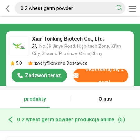
Xian Tonking Biotech Co., Ltd.
No.69 Jinye Road, High-tech Zone, Xi'an
City, Shaanxi Province, China,Chiny
5.0
zweryfikowane Dostawca
Skontaktuj się z
Zadzwoń teraz
nami
produkty
O nas
0 2 wheat germ powder produkcja online
(5)