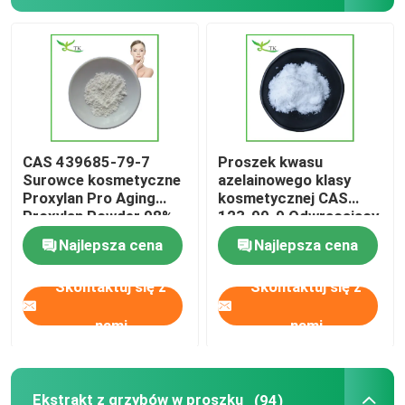
Ekstrakt z ashwagandzy w proszku
Ekstrakt z karalucha mlecznego w proszku
Składniki suplementu diety
CAS 439685-79-7
Proszek kwasu
Surowce kosmetyczne
azelainowego klasy
Proxylan Pro Aging
kosmetycznej CAS
Proxylan Powder 98%
123-99-9 Odwracający
czystości
trądzik skóra
Najlepsza cena
Najlepsza cena
Skontaktuj się z
Skontaktuj się z
nami
nami
Ekstrakt z grzybów w proszku
(94)