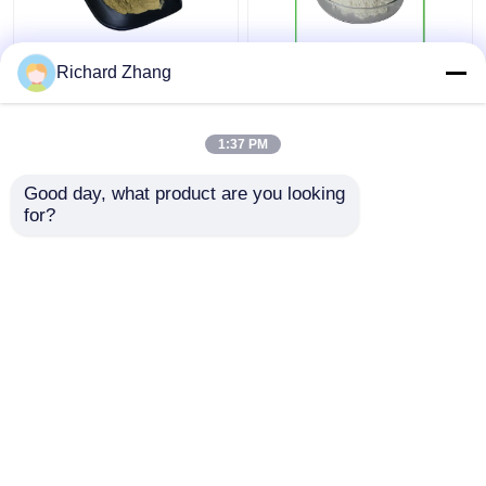
Rozpuszczalny w
Żywność drożdże beta
Richard Zhang
wodzie 70% 80% Beta
glukan w proszku 85%
Glucan Powder
Naturalny produkt
1:37 PM
spożywczy
Najlepsza cena
Najlepsza cena
Good day, what product are you looking 
for?
Skontaktuj się z
Skontaktuj się z
nami
nami
Zobacz więcej
Dom
O nas
Skontaktuj się z nami
Desktop Site
Sitemap
Polityka prywatności