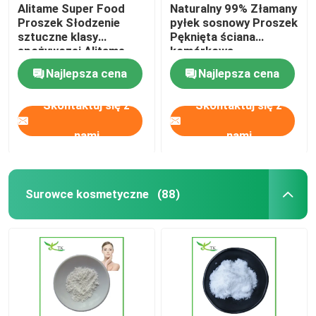
Alitame Super Food
Naturalny 99% Złamany
Proszek Słodzenie
pyłek sosnowy Proszek
sztuczne klasy
Pęknięta ściana
spożywczej Alitame
komórkowa
Najlepsza cena
Najlepsza cena
Skontaktuj się z
Skontaktuj się z
nami
nami
Surowce kosmetyczne
(88)