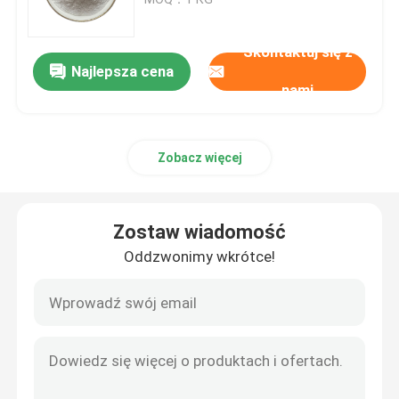
Ekstrakt z grzybów w proszku
Skontaktuj się z
Najlepsza cena
nami
proszek beta-glukanu
Zobacz więcej
Proszek z owoców i warzyw
kurkumina w proszku
Zostaw wiadomość
Oddzwonimy wkrótce!
proszek witaminowy
Proszek aminokwasowy
Ekstrakt Rhodiola Rosea w proszku