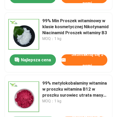
nami
99% Min Proszek witaminowy w
klasie kosmetycznej Nikotynamid
Niacinamid Proszek witaminy B3
MOQ：1 kg
Skontaktuj się z
Najlepsza cena
nami
99% metylokobalaminy witamina
w proszku witamina B12 w
proszku surowiec utrata masy
ciała zwiększenie energii
MOQ：1 kg
Skontaktuj się z