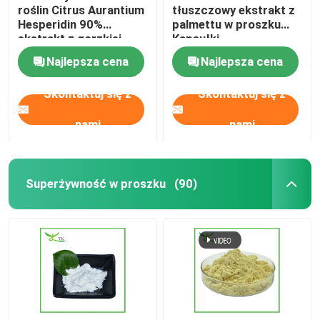
roślin Citrus Aurantium
tłuszczowy ekstrakt z
Hesperidin 90%
palmettu w proszku
ekstrakt z gorzkiej
Kapsułki
pomarańczy
Najlepsza cena
Najlepsza cena
Skontaktuj się z
Skontaktuj się z
nami
nami
Superżywność w proszku
(90)