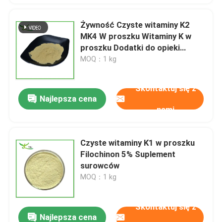
Żywność Czyste witaminy K2
MK4 W proszku Witaminy K w
proszku Dodatki do opieki
zdrowotnej Surowca
MOQ：1 kg
Skontaktuj się z
Najlepsza cena
nami
Czyste witaminy K1 w proszku
Filochinon 5% Suplement
surowców
MOQ：1 kg
Skontaktuj się z
Najlepsza cena