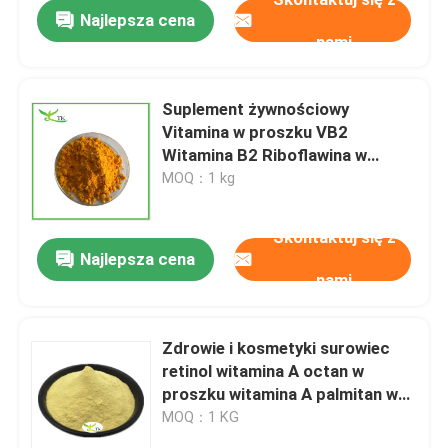
Najlepsza cena
nami
Suplement żywnościowy
Vitamina w proszku VB2
Witamina B2 Riboflawina w
proszku
MOQ：1 kg
Skontaktuj się z
Najlepsza cena
nami
Do domu
Zdrowie i kosmetyki surowiec
retinol witamina A octan w
Produkty
proszku witamina A palmitan w
proszku
MOQ：1 KG
O nas