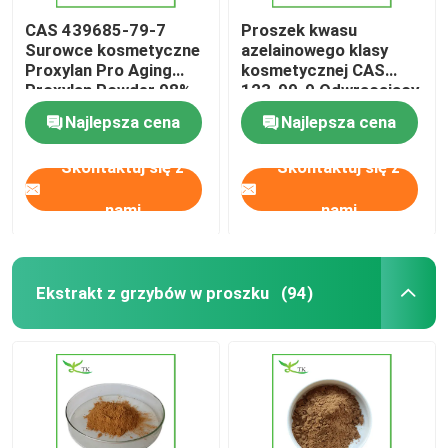
CAS 439685-79-7
Proszek kwasu
Surowce kosmetyczne
azelainowego klasy
Proxylan Pro Aging
kosmetycznej CAS
Proxylan Powder 98%
123-99-9 Odwracający
czystości
trądzik skóra
Najlepsza cena
Najlepsza cena
Skontaktuj się z
Skontaktuj się z
nami
nami
Ekstrakt z grzybów w proszku
(94)