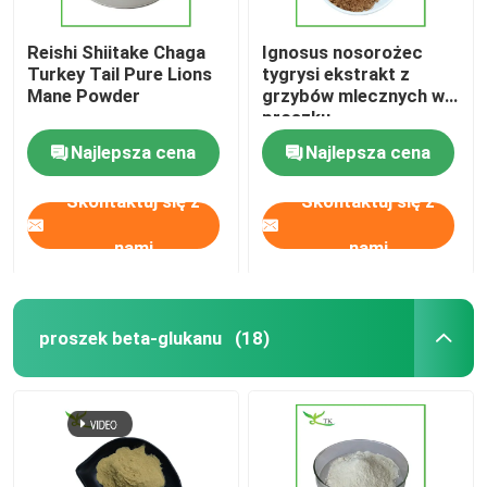
Reishi Shiitake Chaga
Ignosus nosorożec
Turkey Tail Pure Lions
tygrysi ekstrakt z
Mane Powder
grzybów mlecznych w
proszku
Najlepsza cena
Najlepsza cena
Skontaktuj się z
Skontaktuj się z
nami
nami
proszek beta-glukanu
(18)