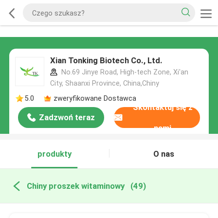
Xian Tonking Biotech Co., Ltd.
No.69 Jinye Road, High-tech Zone, Xi'an
City, Shaanxi Province, China,Chiny
5.0
zweryfikowane Dostawca
Skontaktuj się z
Zadzwoń teraz
nami
produkty
O nas
Chiny proszek witaminowy
(49)