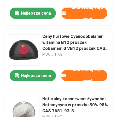
Skontaktuj się z
Najlepsza cena
Wycieczka po fabryce
nami
Kontrola jakości
Ceny hurtowe Cyanocobalamin
witamina B12 proszek
Skontaktuj się z nami
Cobamamid VB12 proszek CAS
68-19-9
MOQ：1 KG
Poprosić o wycenę
Skontaktuj się z
Najlepsza cena
nami
Ekstrakt roślinny w proszku
Superżywność w proszku
Naturalny konserwant żywności
Natamycyna w proszku 50% 98%
CAS 7681-93-8
Surowce kosmetyczne
MOQ：1 KG