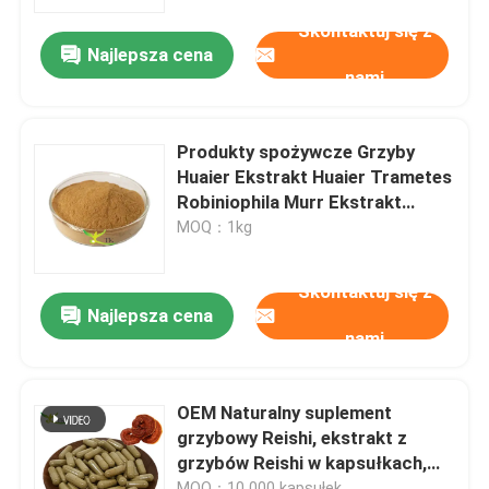
Skontaktuj się z
Najlepsza cena
Wycieczka po fabryce
nami
Kontrola jakości
Produkty spożywcze Grzyby
Huaier Ekstrakt Huaier Trametes
Skontaktuj się z nami
Robiniophila Murr Ekstrakt
Polisacharydy
MOQ：1kg
Poprosić o wycenę
Skontaktuj się z
Najlepsza cena
nami
Ekstrakt roślinny w proszku
Superżywność w proszku
OEM Naturalny suplement
grzybowy Reishi, ekstrakt z
grzybów Reishi w kapsułkach,
Surowce kosmetyczne
hurtowo, spersonalizowane
MOQ：10 000 kapsułek