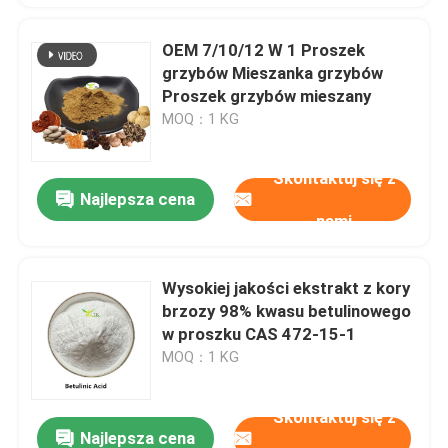
OEM 7/10/12 W 1 Proszek
grzybów Mieszanka grzybów
Proszek grzybów mieszany
MOQ：1 KG
Skontaktuj się z
Najlepsza cena
nami
Wysokiej jakości ekstrakt z kory
brzozy 98% kwasu betulinowego
w proszku CAS 472-15-1
MOQ：1 KG
Skontaktuj się z
Najlepsza cena