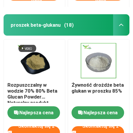
nami
nami
proszek beta-glukanu
(18)
Rozpuszczalny w
Żywność drożdże beta
wodzie 70% 80% Beta
glukan w proszku 85%
Glucan Powder
Naturalny produkt
spożywczy
Najlepsza cena
Najlepsza cena
Skontaktuj się z
Skontaktuj się z