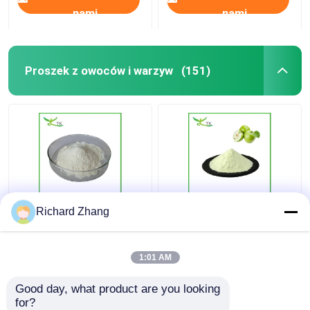
nami
nami
Proszek z owoców i warzyw
(151)
Produkty spożywcze
100% czysty zielony
Richard Zhang
masowe Proszek
sok jabłkowy w
owocowy i warzywny
proszku do jedzenia i
Ocyg jabłkowy Ocyg
picia
1:01 AM
jabłkowy Proszek
Najlepsza cena
Najlepsza cena
odchudzanie
Good day, what product are you looking 
for?
Skontaktuj się z
Skontaktuj się z